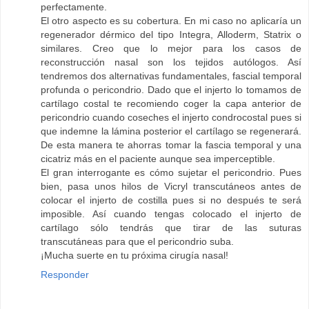
perfectamente.
El otro aspecto es su cobertura. En mi caso no aplicaría un
regenerador dérmico del tipo Integra, Alloderm, Statrix o
similares. Creo que lo mejor para los casos de
reconstrucción nasal son los tejidos autólogos. Así
tendremos dos alternativas fundamentales, fascial temporal
profunda o pericondrio. Dado que el injerto lo tomamos de
cartílago costal te recomiendo coger la capa anterior de
pericondrio cuando coseches el injerto condrocostal pues si
que indemne la lámina posterior el cartílago se regenerará.
De esta manera te ahorras tomar la fascia temporal y una
cicatriz más en el paciente aunque sea imperceptible.
El gran interrogante es cómo sujetar el pericondrio. Pues
bien, pasa unos hilos de Vicryl transcutáneos antes de
colocar el injerto de costilla pues si no después te será
imposible. Así cuando tengas colocado el injerto de
cartílago sólo tendrás que tirar de las suturas
transcutáneas para que el pericondrio suba.
¡Mucha suerte en tu próxima cirugía nasal!
Responder