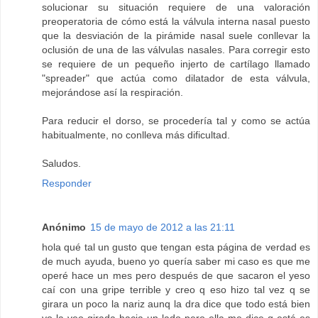
solucionar su situación requiere de una valoración
preoperatoria de cómo está la válvula interna nasal puesto
que la desviación de la pirámide nasal suele conllevar la
oclusión de una de las válvulas nasales. Para corregir esto
se requiere de un pequeño injerto de cartílago llamado
"spreader" que actúa como dilatador de esta válvula,
mejorándose así la respiración.
Para reducir el dorso, se procedería tal y como se actúa
habitualmente, no conlleva más dificultad.
Saludos.
Responder
Anónimo
15 de mayo de 2012 a las 21:11
hola qué tal un gusto que tengan esta página de verdad es
de much ayuda, bueno yo quería saber mi caso es que me
operé hace un mes pero después de que sacaron el yeso
caí con una gripe terrible y creo q eso hizo tal vez q se
girara un poco la nariz aunq la dra dice que todo está bien
yo la veo girada hacia un lado pero ella me dice q está es