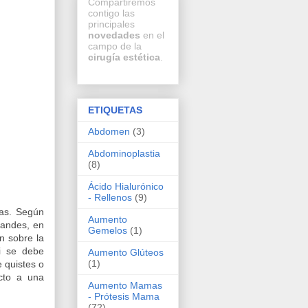
Compartiremos
contigo las
principales
novedades
en el
campo de la
cirugía estética
.
ETIQUETAS
Abdomen
(3)
Abdominoplastia
(8)
Ácido Hialurónico
- Rellenos
(9)
mas. Según
Aumento
randes, en
Gemelos
(1)
n sobre la
si se debe
Aumento Glúteos
(1)
e quistes o
ecto a una
Aumento Mamas
- Prótesis Mama
(72)