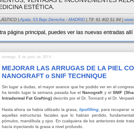
MIENTOS, VENTAJAS E INCONVENIENTES REL
EDICINA ESTÉTICA.
LÁSTICO
|
Ayala, 53 Bajo Derecha - MADRID
| Tlf: 91 402 51 84 |
www.
ra página principal, puedes ver las nuevas entradas allí
domingo, 8 de junio de 2014
MEJORAR LAS ARRUGAS DE LA PIEL CO
NANOGRAFT o SNIF TECHNIQUE
Sin lugar a dudas, el mayor avance que he podido ver en el congre
ha tenido lugar la semana pasada fue el
Nanograft
y el
SNIF (Sha
Intradermal Fat Grafting)
descrito por el Dr. Tonnard y el Dr. Verpael
Hasta ahora se había utilizado la grasa,
lipofilling
, para recuperar 
aquellas estructuras faciales que lo habían perdido, fundamenta
pómulos, mandíbula y ojos. En cualquiera de los anteriores éste trat
hacía inyectando la grasa a nivel profundo.