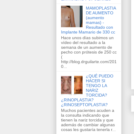
MAMOPLASTIA
DE AUMENTO
(aumento
mamas) -
Resultado con
Implante Mamario de 330 cc
Hace unos días subimos un
vídeo del resultado a la
semana de un aumento de
pecho con prótesis de 250 cc
(
http://blog.drguilarte.com/201
0...
¿QUÉ PUEDO
HACER SI
TENGO LA
NARIZ
TORCIDA?
¿RINOPLASTIA?
¿RINOSEPTOPLASTIA?
Muchos pacientes acuden a
la consulta indicando que
tienen la nariz torcida y que
además de cambiar algunas
cosas les gustaría tenerla r...