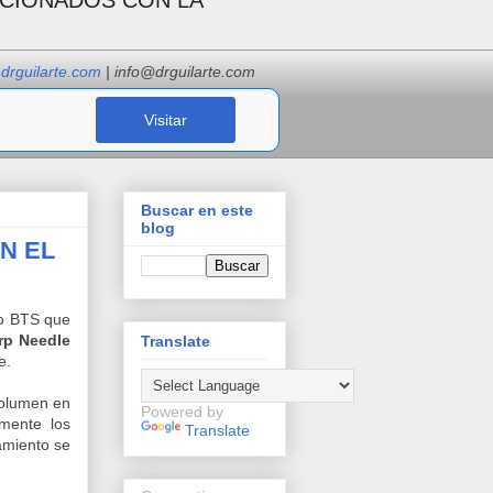
ACIONADOS CON LA
drguilarte.com
| info@drguilarte.com
Visitar
Buscar en este
blog
N EL
so BTS que
rp Needle
Translate
e.
volumen en
Powered by
lmente los
Translate
amiento se