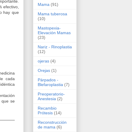
mportante.
Mama
(91)
 efectivo,
 o hay que
Mama tuberosa
(10)
Mastopexia-
Elevación Mamas
(23)
Nariz - Rinoplastia
(12)
ojeras
(4)
Orejas
(1)
medicina
de cada
Párpados -
déntica
Blefaroplastia
(7)
Preoperatorio-
entación
Anestesia
(2)
a que se
Recambio
Prótesis
(14)
Reconstrucción
de mama
(6)