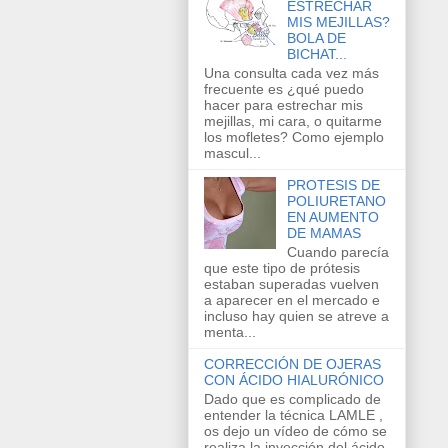
ESTRECHAR
MIS MEJILLAS?
BOLA DE
BICHAT...
Una consulta cada vez más
frecuente es ¿qué puedo
hacer para estrechar mis
mejillas, mi cara, o quitarme
los mofletes? Como ejemplo
mascul...
PROTESIS DE
POLIURETANO
EN AUMENTO
DE MAMAS
Cuando parecía
que este tipo de prótesis
estaban superadas vuelven
a aparecer en el mercado e
incluso hay quien se atreve a
menta...
CORRECCIÓN DE OJERAS
CON ÁCIDO HIALURÓNICO
Dado que es complicado de
entender la técnica LAMLE ,
os dejo un vídeo de cómo se
realiza la inyección del ácido